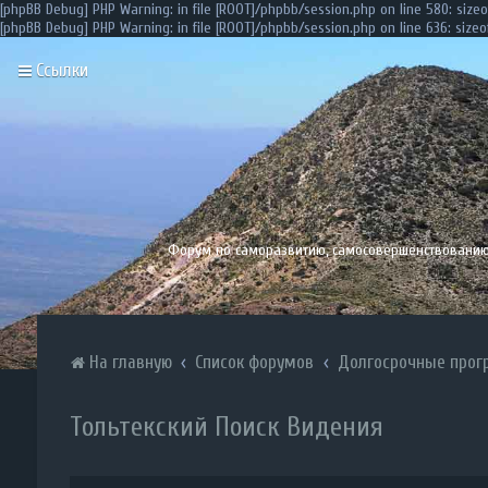
[phpBB Debug] PHP Warning
: in file
[ROOT]/phpbb/session.php
on line
580
:
sizeo
[phpBB Debug] PHP Warning
: in file
[ROOT]/phpbb/session.php
on line
636
:
sizeo
Ссылки
Форум по саморазвитию, самосовершенствованию, 
На главную
Список форумов
Долгосрочные прогр
Тольтекский Поиск Видения