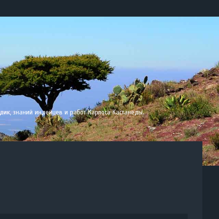
дик, знаний индейцев и работ Карлоса Кастанеды.